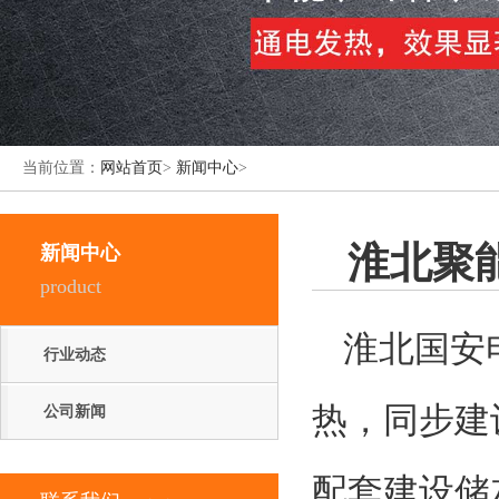
当前位置：
网站首页
>
新闻中心
>
淮北聚能
新闻中心
product
淮北国安电
行业动态
热，同步建
公司新闻
配套建设储