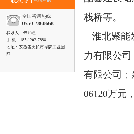
联系我们
contact us
栈桥等。
全国咨询热线
0550-7860668
联系人：朱经理
淮北聚能
手 机：187-1202-7888
地址：安徽省天长市界牌工业园
力有限公司
区
有限公司；
06120