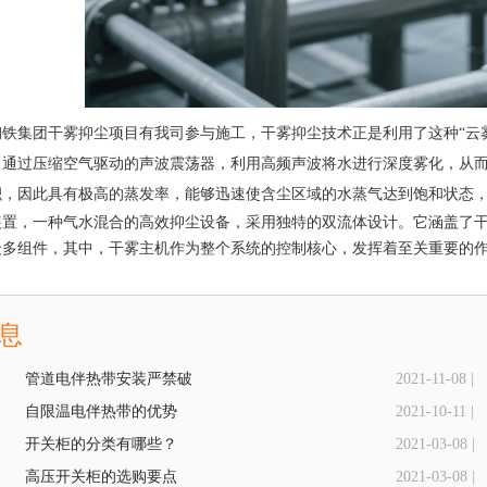
钢铁集团干雾抑尘项目有我司参与施工，干雾抑尘技术正是利用了这种“云
通过压缩空气驱动的声波震荡器，利用高频声波将水进行深度雾化，从而产
积，因此具有极高的蒸发率，能够迅速使含尘区域的水蒸气达到饱和状态
装置，一种气水混合的高效抑尘设备，采用独特的双流体设计。它涵盖了干
众多组件，其中，干雾主机作为整个系统的控制核心，发挥着至关重要的
息
管道电伴热带安装严禁破
2021-11-08 |
自限温电伴热带的优势
2021-10-11 |
开关柜的分类有哪些？
2021-03-08 |
高压开关柜的选购要点
2021-03-08 |