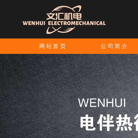
网站首页
公司简介