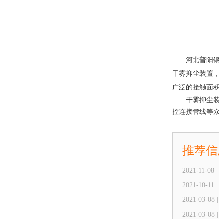
河北普阳
干雾抑尘装置，
广泛的接触面
干雾抑尘
控连接管线等
推荐信
2021-11-08 |
2021-10-11 |
2021-03-08 |
2021-03-08 |